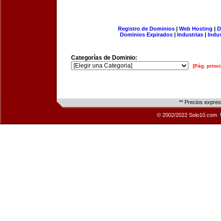
Registro de Dominios
|
Web Hosting
|
D
Dominios Expirados
|
Industrias
|
Indu
Categorías de Dominio:
[Pág. princi
** Precios expre
© 2002/2022 Solo10.com