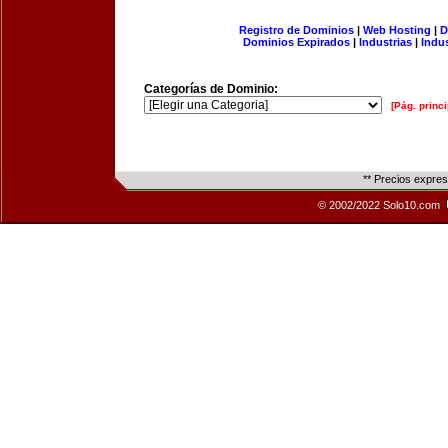
Registro de Dominios
|
Web Hosting
|
D
Dominios Expirados
|
Industrias
|
Indu
Categorías de Dominio:
[Pág. princi
** Precios expre
© 2002/2022 Solo10.com