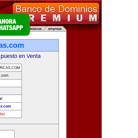
as.com
 puesto en Venta
RCAS.COM
s.com
a!
as.com
tas