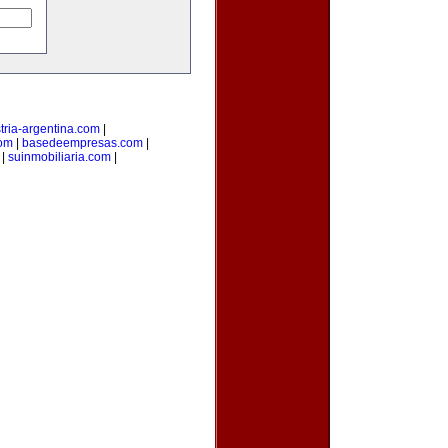
tria-argentina.com
|
com
|
basedeempresas.com
|
|
suinmobiliaria.com
|