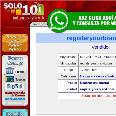
registeryourbra
Vendido!
Mayusculas:
REGISTERYOURBRAND
Minusculas:
registeryourbrand.com
Longitud:
17 caracteres
Categorias:
Marcas y Patentes
,
Web H
Precio:
Realizar una oferta!
Visitar!
registeryourbrand.com
Serán consideradas ofer