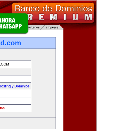
nd.com
.COM
osting y Dominios
tas