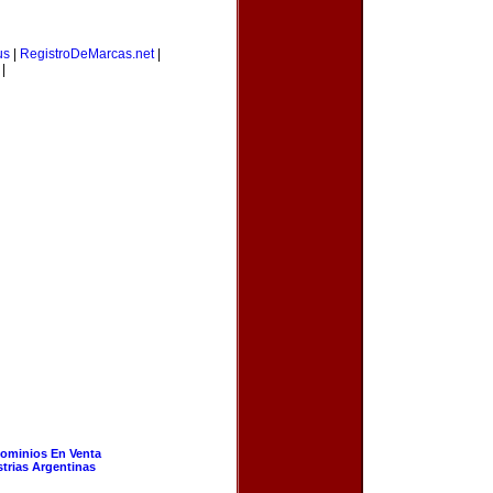
us
|
RegistroDeMarcas.net
|
|
ominios En Venta
strias Argentinas