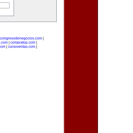
congresodenegocios.com
|
l.com
|
compratop.com
|
com
|
cursoventas.com
|