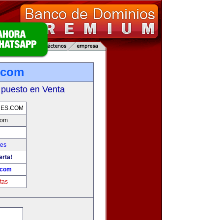
.com
 puesto en Venta
RES.COM
com
tes
erta!
.com
tas